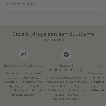
WASINSTRUCTIES
Onze bijdrage aan een duurzame
toekomst
Duurzame toekomst
Sociaal
Circ
ondernemerschap
We zetten ons in voor een
Lever jouw o
duurzame toekomst,
Onze producten worden met
bij een 
waarbij duurzaamheid het
zorg gemaakt. We geloven
Dreams in
uitgangspunt is bij de
in eerlijke en veilige
zorg jij erv
ontwikkeling van al onze
arbeidsomstandigheden voor
bedtextiel
producten.tore.
iedereen in onze
w
toeleveringsketen.