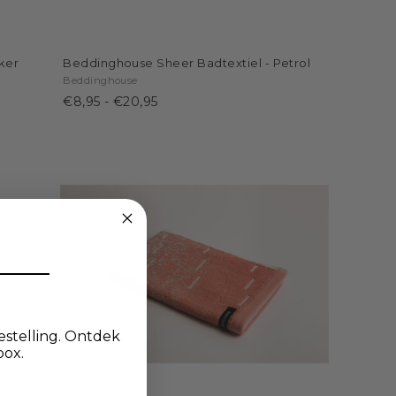
ker
Beddinghouse Sheer Badtextiel - Petrol
Beddinghouse
€8,95
-
€20,95
estelling. Ontdek
box.