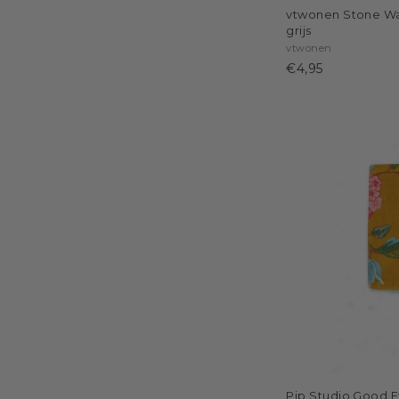
vtwonen Stone Was
grijs
vtwonen
€4,95
Pip Studio Good E