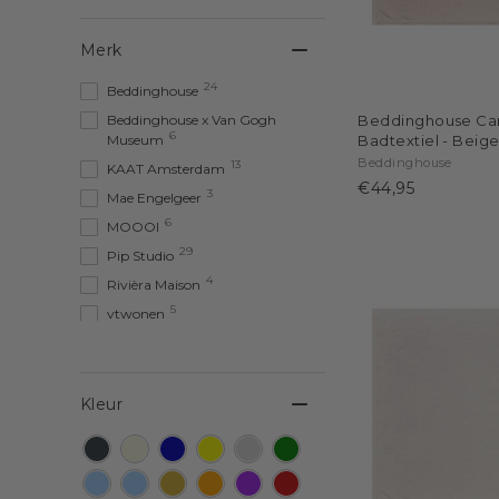
Merk
24
Beddinghouse
Beddinghouse x Van Gogh
Beddinghouse Ca
6
Museum
Badtextiel - Beig
Beddinghouse
13
KAAT Amsterdam
€44,95
3
Mae Engelgeer
6
MOOOI
29
Pip Studio
4
Rivièra Maison
5
vtwonen
Kleur