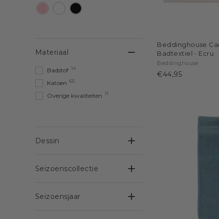
Beddinghouse Ca
Materiaal
Badtextiel - Ecru
Beddinghouse
14
Badstof
€44,95
65
Katoen
11
Overige kwaliteiten
Dessin
Seizoenscollectie
Seizoensjaar