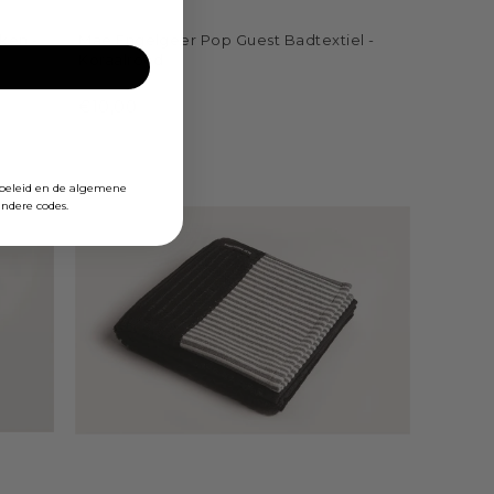
ken -
Mae Engelgeer Pop Guest Badtextiel -
Koraalrood
Mae Engelgeer
€10,00
ybeleid en de algemene
ndere codes.