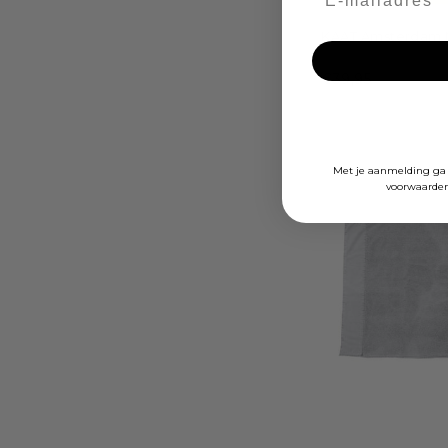
KAAT Amsterdam M
KAAT Amsterdam
€39,95
Met je aanmelding ga 
voorwaarden