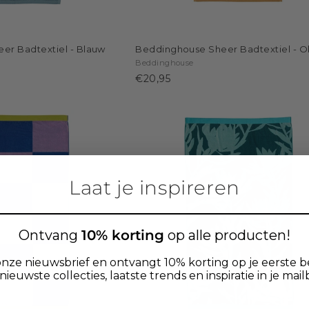
er Badtextiel - Blauw
Beddinghouse Sheer Badtextiel - O
Beddinghouse
€20,95
Laat je inspireren
Ontvang
10% korting
op alle producten!
nze nieuwsbrief en ontvangt 10% korting op je eerste b
nieuwste collecties, laatste trends en inspiratie in je mail