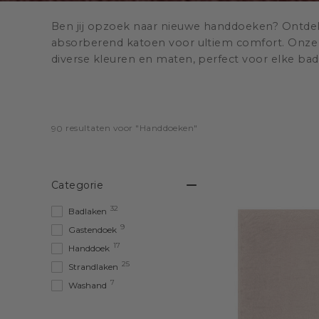
Ben jij opzoek naar nieuwe handdoeken? Ontdek
absorberend katoen voor ultiem comfort. Onze l
diverse kleuren en maten, perfect voor elke b
 resultaten voor "Handdoeken"
90
Categorie
32
Badlaken
9
Gastendoek
17
Handdoek
25
Strandlaken
7
Washand