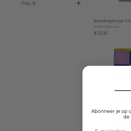
Prijs
, €
Beddinghouse She
Beddinghouse
€13,95
Abonneer je op o
de 