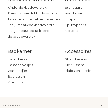
Kinderdekbedovertrek
Standaard
Eenpersoonsdekbedovertrek
hoeslaken
Tweepersoonsdekbedovertrek
Topper
Lits-jumeauxdekbedovertrek
Splittoppers
Lits-jumeaux extra breed
Moltons
dekbedovertrek
Badkamer
Accessoires
Handdoeken
Strandlakens
Gastendoekjes
Sierkussens
Washandjes
Plaids en spreien
Badjassen
Kimono's
ALGEMEEN