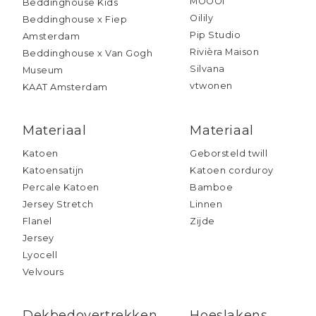
MOOOI
Beddinghouse Kids
Oilily
Beddinghouse x Fiep
Pip Studio
Amsterdam
Rivièra Maison
Beddinghouse x Van Gogh
Silvana
Museum
vtwonen
KAAT Amsterdam
Materiaal
Materiaal
Katoen
Geborsteld twill
Katoensatijn
Katoen corduroy
Percale Katoen
Bamboe
Jersey Stretch
Linnen
Flanel
Zijde
Jersey
Lyocell
Velvours
Dekbedovertrekken
Hoeslakens