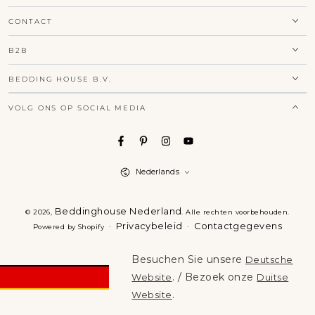
CONTACT
B2B
BEDDING HOUSE B.V.
VOLG ONS OP SOCIAL MEDIA
Taal
Nederlands
Beddinghouse Nederland
© 2026,
. Alle rechten voorbehouden.
Privacybeleid
Contactgegevens
Powered by Shopify
Besuchen Sie unsere
Deutsche
. / Bezoek onze
Website
Duitse
.
Website