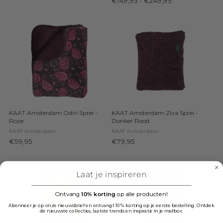
€149,95
-
€249,95
KAAT Amsterdam Odin Sprei -
KAAT Amsterdam Ziva Sprei -
Roze
Donker Rood
KAAT Amsterdam
KAAT Amsterdam
€59,95
€79,95
Laat je inspireren
Ontvang
10% korting
op alle producten!
Abonneer je op onze nieuwsbrief en ontvangt 10% korting op je eerste bestelling. Ontdek
de nieuwste collecties, laatste trends en inspiratie in je mailbox.