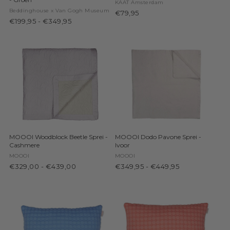
KAAT Amsterdam
Beddinghouse x Van Gogh Museum
€79,95
€199,95
-
€349,95
MOOOI Woodblock Beetle Sprei -
MOOOI Dodo Pavone Sprei -
Cashmere
Ivoor
MOOOI
MOOOI
€329,00
-
€439,00
€349,95
-
€449,95