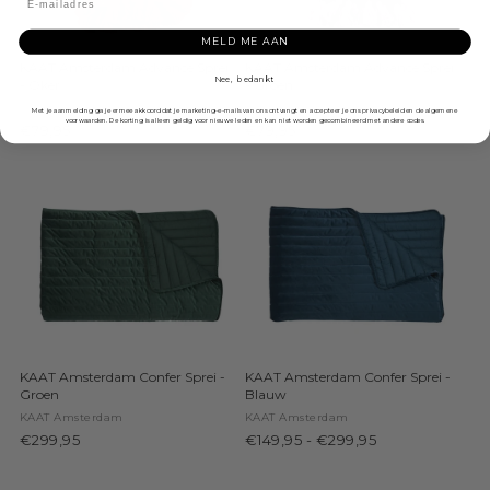
MELD ME AAN
KAAT Amsterdam Advance Sprei
KAAT Amsterdam Advance Sprei
Nee, bedankt
- Oker
- Groen
KAAT Amsterdam
KAAT Amsterdam
Met je aanmelding ga je ermee akkoord dat je marketing-e-mails van ons ontvangt en accepteer je ons privacybeleid en de algemene
voorwaarden. De korting is alleen geldig voor nieuwe leden en kan niet worden gecombineerd met andere codes.
€79,95
€79,95
KAAT Amsterdam Confer Sprei -
KAAT Amsterdam Confer Sprei -
Groen
Blauw
KAAT Amsterdam
KAAT Amsterdam
€299,95
€149,95
-
€299,95