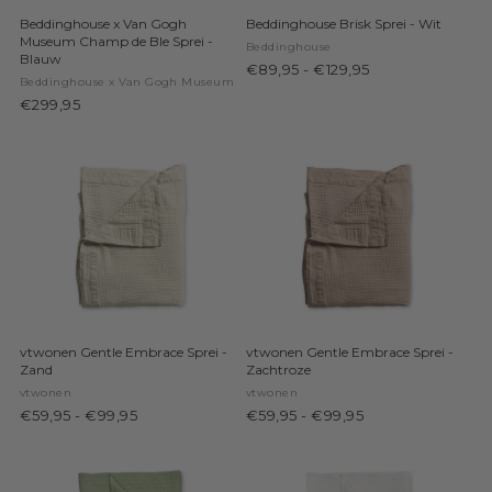
Beddinghouse x Van Gogh
Beddinghouse Brisk Sprei - Wit
Museum Champ de Ble Sprei -
Beddinghouse
Blauw
€89,95
-
€129,95
Beddinghouse x Van Gogh Museum
€299,95
vtwonen Gentle Embrace Sprei -
vtwonen Gentle Embrace Sprei -
Zand
Zachtroze
vtwonen
vtwonen
€59,95
-
€99,95
€59,95
-
€99,95