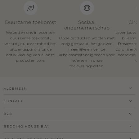
Duurzame toekomst
Sociaal
Circ
ondernemerschap
We zetten ons in voor een
Lever jouw o
duurzame toekomst,
Onze producten worden met
bij een 
waarbij duurzaamheid het
zorg gemaakt. We geloven
Dreams in
uitgangspunt is bij de
in eerlijke en veilige
zorg jij erv
ontwikkeling van al onze
arbeidsomstandigheden voor
bedtextiel
producten.tore.
iedereen in onze
w
toeleveringsketen.
ALGEMEEN
CONTACT
B2B
BEDDING HOUSE B.V.