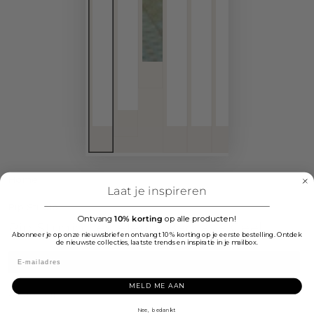
Home
/
Laat je inspireren
Pip Studio
Ontvang
10% korting
op alle producten!
Pip Studio Les Fleurs Badjas - Geel
Abonneer je op onze nieuwsbrief en ontvangt 10% korting op je eerste bestelling. Ontdek
de nieuwste collecties, laatste trends en inspiratie in je mailbox.
Badjas - L
MELD ME AAN
Adviesprijs:
Nee, bedankt