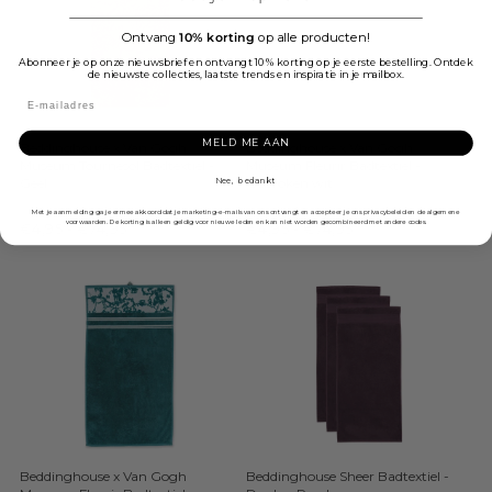
Ontvang
10% korting
op alle producten!
Abonneer je op onze nieuwsbrief en ontvangt 10% korting op je eerste bestelling. Ontdek
de nieuwste collecties, laatste trends en inspiratie in je mailbox.
MELD ME AAN
Beddinghouse x Van Gogh
Beddinghouse x Van Gogh
Museum Tournesol Badtextiel -
Museum Fleurir Badtextiel -
Geel
Gebroken wit
Nee, bedankt
Beddinghouse x Van Gogh Museum
Beddinghouse x Van Gogh Museum
Met je aanmelding ga je ermee akkoord dat je marketing-e-mails van ons ontvangt en accepteer je ons privacybeleid en de algemene
voorwaarden. De korting is alleen geldig voor nieuwe leden en kan niet worden gecombineerd met andere codes.
€4,95
-
€74,95
€4,95
-
€74,95
Beddinghouse x Van Gogh
Beddinghouse Sheer Badtextiel -