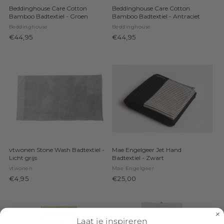
Beddinghouse Care Cotton
Beddinghouse Care Cotton
Bamboo Badtextiel - Groen
Bamboo Badtextiel - Antraciet
Beddinghouse
Beddinghouse
€44,95
€44,95
vtwonen Stone Wash Badtextiel -
Mae Engelgeer Jet Hand
Licht grijs
Badtextiel - Zwart
vtwonen
Mae Engelgeer
€4,95
€25,00
Laat je inspireren