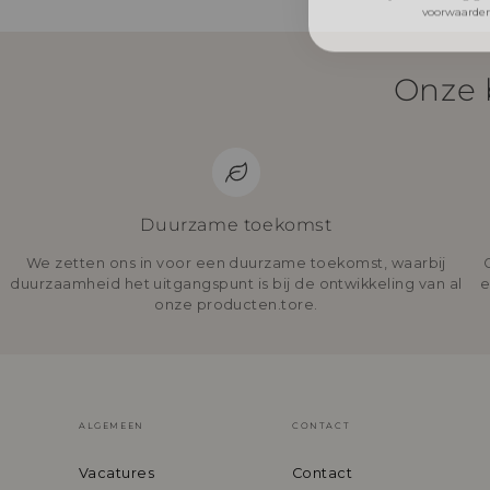
Onze 
Duurzame toekomst
We zetten ons in voor een duurzame toekomst, waarbij
duurzaamheid het uitgangspunt is bij de ontwikkeling van al
e
onze producten.tore.
ALGEMEEN
CONTACT
Vacatures
Contact