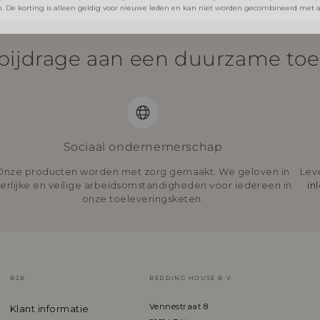
bijdrage aan een duurzame to
Sociaal ondernemerschap
Onze producten worden met zorg gemaakt. We geloven in
Lev
erlijke en veilige arbeidsomstandigheden voor iedereen in
in
onze toeleveringsketen.
B2B
BEDDING HOUSE B.V.
Vennestraat 8
Klant informatie