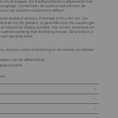
en en streepjes. De badhanddoek is afgewerkt met
phanglusje. Combineer de badhanddoek met de
 voor het ultieme mix&match-effect.
en badstof velours. Formaat is 70 x 140 cm. De
leuren tot 60 graden, is geschikt voor de wasdroger
py products for happy people. Pip Studio ontwerpt en
in samenwerking met Bedding House. Elk product is
een speelse twist.
, steunt u onze investering in de missie van Better
wijken van de afbeelding
happy people
den