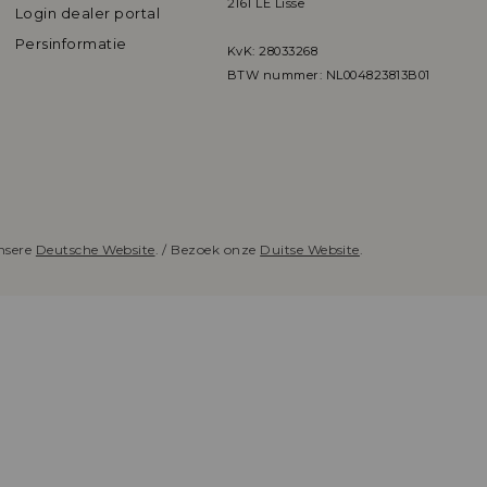
2161 LE Lisse
Login dealer portal
Persinformatie
KvK: 28033268
BTW nummer: NL004823813B01
nsere
Deutsche Website
. / Bezoek onze
Duitse Website
.