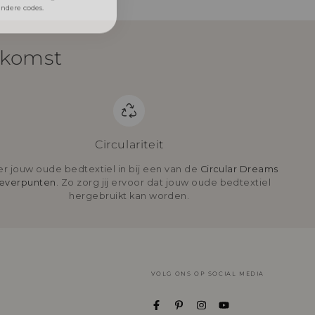
ekomst
Circulariteit
er jouw oude bedtextiel in bij een van de
Circular Dreams
leverpunten
. Zo zorg jij ervoor dat jouw oude bedtextiel
hergebruikt kan worden.
VOLG ONS OP SOCIAL MEDIA