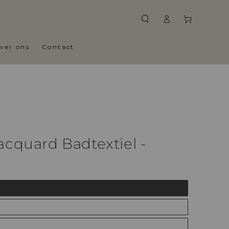
Log
Winkelwagen
in
ver ons
Contact
acquard Badtextiel -