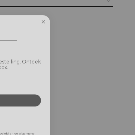
estelling. Ontdek
box.
ybeleid en de algemene
ndere codes.