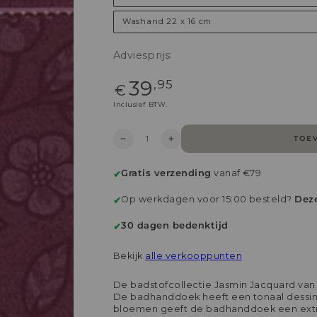
Washand 22 x 16 cm
Adviesprijs:
Reguliere
39
,95
€
{{
price
Inclusief BTW.
}}
Aantal
TOE
Verlaag
Hoog
aantal
aantal
voor
op
Gratis verzending
vanaf €79
✔
Pip
voor
Studio
Pip
Op werkdagen voor 15:00 besteld?
Dez
Jasmin
Studio
✔
Jacquard
Jasmin
Badtextiel
Jacquard
30 dagen bedenktijd
✔
-
Badtextiel
Donker
-
Bekijk
alle verkooppunten
roze
Donker
roze
De badstofcollectie Jasmin Jacquard van 
De badhanddoek heeft een tonaal dessin 
bloemen geeft de badhanddoek een extra 