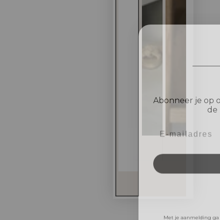
Abonneer je op o
de 
Met je aanmelding ga 
voorwaarden