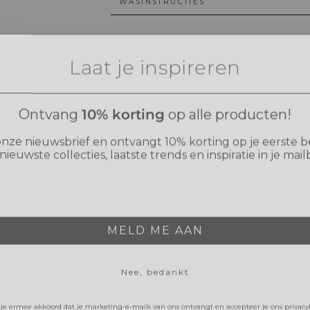
WASINSTRUCTIES
Laat je inspireren
Ontvang
10% korting
op alle producten!
nze nieuwsbrief en ontvangt 10% korting op je eerste b
nieuwste collecties, laatste trends en inspiratie in je mail
MELD ME AAN
Nee, bedankt
je ermee akkoord dat je marketing-e-mails van ons ontvangt en accepteer je ons privac
. De korting is alleen geldig voor nieuwe leden en kan niet worden gecombineerd met a