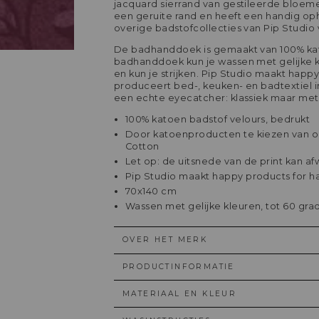
jacquard sierrand van gestileerde bloem
een geruite rand en heeft een handig o
overige badstofcollecties van Pip Studio
De badhanddoek is gemaakt van 100% kato
badhanddoek kun je wassen met gelijke k
en kun je strijken. Pip Studio maakt hap
produceert bed-, keuken- en badtextiel 
een echte eyecatcher: klassiek maar met 
100% katoen badstof velours, bedrukt
Door katoenproducten te kiezen van ons
Cotton
Let op: de uitsnede van de print kan af
Pip Studio maakt happy products for 
70x140 cm
Wassen met gelijke kleuren, tot 60 gra
OVER HET MERK
PRODUCTINFORMATIE
MATERIAAL EN KLEUR