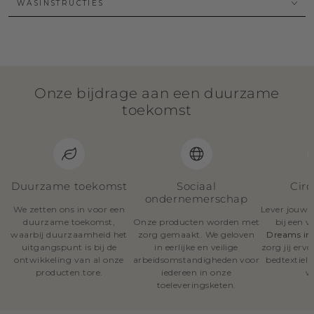
WASINSTRUCTIES
Onze bijdrage aan een duurzame
toekomst
Duurzame toekomst
Sociaal
Circ
ondernemerschap
We zetten ons in voor een
Lever jouw o
duurzame toekomst,
Onze producten worden met
bij een 
waarbij duurzaamheid het
zorg gemaakt. We geloven
Dreams in
uitgangspunt is bij de
in eerlijke en veilige
zorg jij erv
ontwikkeling van al onze
arbeidsomstandigheden voor
bedtextiel
producten.tore.
iedereen in onze
w
toeleveringsketen.