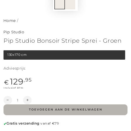
Home
/
Pip Studio
Pip Studio Bonsoir Stripe Sprei - Groen
130x170 cm
Adviesprijs:
Reguliere
129
,95
€
{{
price
Inclusief BTW.
}}
Aantal
Verlaag
Hoog
aantal
aantal
TOEVOEGEN AAN DE WINKELWAGEN
voor
op
Pip
voor
Studio
Pip
Gratis verzending
vanaf €79
✔
Bonsoir
Studio
Stripe
Bonsoir