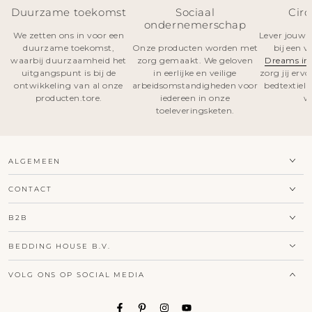
Duurzame toekomst
Sociaal
Circ
ondernemerschap
We zetten ons in voor een
Lever jouw o
duurzame toekomst,
Onze producten worden met
bij een 
waarbij duurzaamheid het
zorg gemaakt. We geloven
Dreams in
uitgangspunt is bij de
in eerlijke en veilige
zorg jij erv
ontwikkeling van al onze
arbeidsomstandigheden voor
bedtextiel
producten.tore.
iedereen in onze
w
toeleveringsketen.
ALGEMEEN
CONTACT
B2B
BEDDING HOUSE B.V.
VOLG ONS OP SOCIAL MEDIA