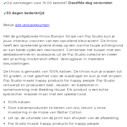
Op werkdagen voor 15:00 besteld?
Dezelfde dag verzonden
✔
Sprei
Stripe
-
Sprei
Groen
-
30 dagen bedenktijd
✔
Groen
Bekijk
alle verkooppunten
Met de grofgebreide throw Bonsoir Stripe van Pip Studio kun je
jouw interieur voorzien van een opvallend kleuraccent. De throw
heeft een sprekende groene streep op een warme taupe achtergrond
en aan beide zijdes een neonaccent. Combineer het kussen met een
dekbedovertrek en accessoires uit de Pip Studio collectie en creëer
een prachtig mix&match-effect. Verkrijgbaar in meerdere
kleurstellingen.
De throw is gemaakt van 100% katoen. De throw kun je wassen tot
30 graden, is niet geschikt voor de wasdroger en kun je niet strijken.
Pip Studio maakt happy products for happy people. Pip Studio
ontwerpt en produceert bed-, keuken- en badtextiel in
samenwerking met Bedding House. Elk product is een echte
eyecatcher: klassiek maar met een speelse twist.
100% katoen
Door katoenproducten te kiezen van ons, steunt u onze
investering in de missie van Better Cotton
Let op: de uitsnede van de print kan afwijken van de afbeelding
Pip Studio maakt happy products for happy people