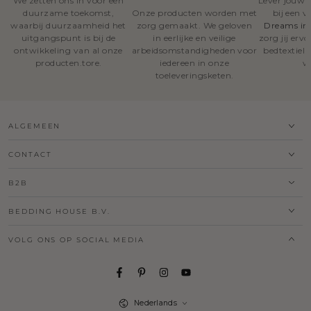
We zetten ons in voor een
Lever jouw o
duurzame toekomst,
Onze producten worden met
bij een 
waarbij duurzaamheid het
zorg gemaakt. We geloven
Dreams in
uitgangspunt is bij de
in eerlijke en veilige
zorg jij erv
ontwikkeling van al onze
arbeidsomstandigheden voor
bedtextiel
producten.tore.
iedereen in onze
w
toeleveringsketen.
ALGEMEEN
CONTACT
B2B
BEDDING HOUSE B.V.
VOLG ONS OP SOCIAL MEDIA
Taal
Nederlands