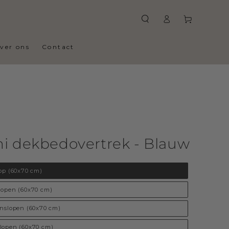
Log
Winkelwagen
in
ver ons
Contact
i dekbedovertrek - Blauw
op (60x70 cm)
lopen (60x70 cm)
enslopen (60x70 cm)
lopen (60x70 cm)