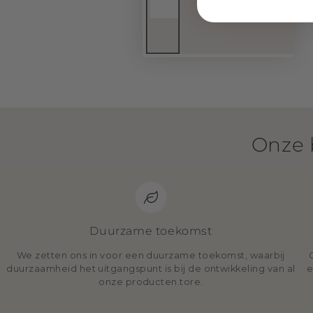
Onze 
Duurzame toekomst
We zetten ons in voor een duurzame toekomst, waarbij
duurzaamheid het uitgangspunt is bij de ontwikkeling van al
e
onze producten.tore.