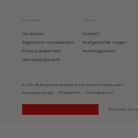
ALGEMEEN
CONTACT
Vacatures
Contact
Algemene voorwaarden
Veelgestelde vragen
Privacy statement
Verkooppunten
Herroepingsrecht
© 2026,
Beddinghouse Nederland
. Alle rechten voorbehouden.
Privacybeleid
Contactgegevens
Powered by Shopify
Besuchen Sie u