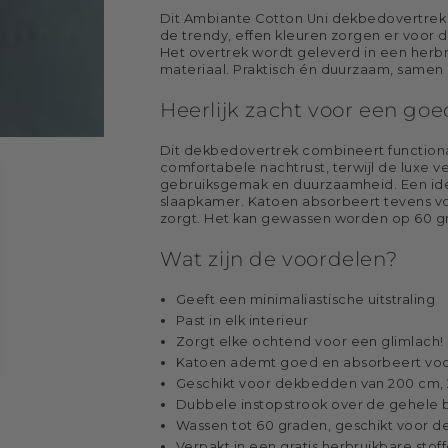
Dit Ambiante Cotton Uni dekbedovertrek b
de trendy, effen kleuren zorgen er voor d
Het overtrek wordt geleverd in een herb
materiaal. Praktisch én duurzaam, same
Heerlijk zacht voor een go
Dit dekbedovertrek combineert functiona
comfortabele nachtrust, terwijl de luxe 
gebruiksgemak en duurzaamheid. Een ideal
slaapkamer. Katoen absorbeert tevens voch
zorgt. Het kan gewassen worden op 60 gr
Wat zijn de voordelen?
Geeft een minimaliastische uitstraling
Past in elk interieur
Zorgt elke ochtend voor een glimlach!
Katoen ademt goed en absorbeert vo
Geschikt voor dekbedden van 200 cm, 
Dubbele instopstrook over de gehele 
Wassen tot 60 graden, geschikt voor 
Verpakt in een gratis herbruikbare stoff