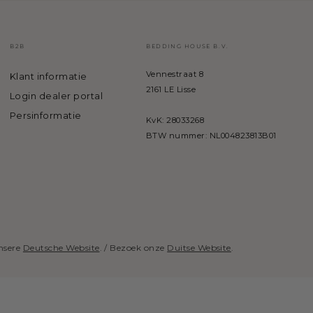
B2B
BEDDING HOUSE B.V.
Vennestraat 8
Klant informatie
2161 LE Lisse
Login dealer portal
Persinformatie
KvK: 28033268
BTW nummer: NL004823813B01
nsere
Deutsche Website
. / Bezoek onze
Duitse Website
.