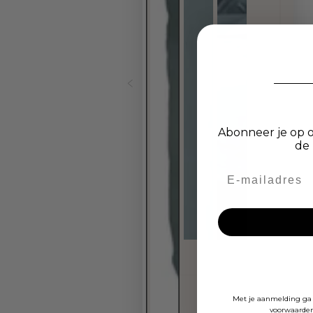
Abonneer je op o
de 
Met je aanmelding ga 
voorwaarden