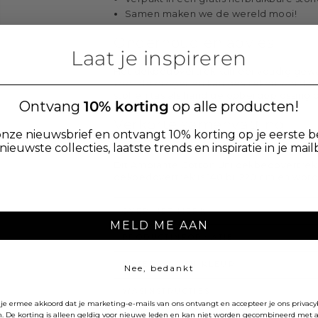
Samen maken we de wereld mooi!
Onderhoud en advies
Laat je inspireren
Het dekbedovertrek kan eenvoudig gewas
voor de droger en kan gestreken worden 
stoffen tas als handige opbergoplossing 
Ontvang
10% korting
op alle producten!
Verkorte samenvatting
nze nieuwsbrief en ontvangt 10% korting op je eerste b
nieuwste collecties, laatste trends en inspiratie in je mail
Dit Ambiante Cotton Uni dekbedovertrek
dekbedovertrek is 140 bij 220 cm en word
OVER HET MERK
MELD ME AAN
PRODUCTINFORMATIE
MATERIAAL EN KLEUR
Nee, bedankt
WASINSTRUCTIES
je ermee akkoord dat je marketing-e-mails van ons ontvangt en accepteer je ons privac
. De korting is alleen geldig voor nieuwe leden en kan niet worden gecombineerd met a