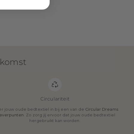
ekomst
Circulariteit
er jouw oude bedtextiel in bij een van de
Circular Dreams
leverpunten
. Zo zorg jij ervoor dat jouw oude bedtextiel
hergebruikt kan worden.