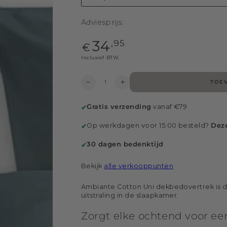
Adviesprijs:
Reguliere
34
,95
€
{{
price
Inclusief BTW.
}}
Aantal
TOE
Verlaag
Hoog
aantal
aantal
voor
op
Gratis verzending
vanaf €79
✔
Ambiante
voor
Cotton
Ambiante
Op werkdagen voor 15:00 besteld?
Dez
Uni
Cotton
✔
dekbedovertrek
Uni
-
dekbedovertrek
30 dagen bedenktijd
✔
Blauw
-
Blauw
Bekijk
alle verkooppunten
Ambiante Cotton Uni dekbedovertrek is de
uitstraling in de slaapkamer.
Zorgt elke ochtend voor ee