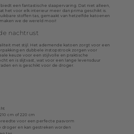
iedt een fantastische slaapervaring. Dat niet alleen,
at het voor elk interieur meer dan prima geschikt is.
ruikbare stoffen tas, gemaakt van hetzelfde katoenen
n maken we de wereld mooi!
ede nachtrust
liteit met stijl. Het ademende katoen zorgt voor een
verpakking en dubbele instopstrook zorgen voor
e keuze voor een stijlvolle en praktische
t en is slijtvast, wat voor een lange levensduur
aden en is geschikt voor de droger.
cht
210 cm of 220 cm
breedte voor een perfecte pasvorm
de droger en kan gestreken worden
en tas