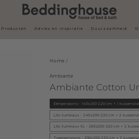
Producten
Advies en inspiratie
Duurzaamheid
O
Home
/
Ambiante
Ambiante Cotton Un
Eenpersoons - 140x200-220 cm + 1 kussenslo
Lits-Jumeaux - 240x200-220 cm + 2 kussens
Lits-Jumeaux XL - 260x200-220 cm + 2 kuss
Tweepersoons - 200x200-220 cm + 2 kussens