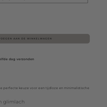
VOEGEN AAN DE WINKELWAGEN
elfde dag verzonden
 perfecte keuze voor een tijdloze en minimalistische
n glimlach