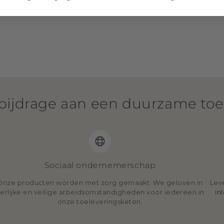
bijdrage aan een duurzame to
Sociaal ondernemerschap
Onze producten worden met zorg gemaakt. We geloven in
Lev
erlijke en veilige arbeidsomstandigheden voor iedereen in
in
onze toeleveringsketen.