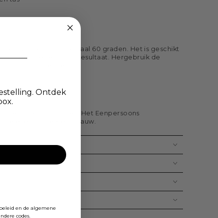
sen worden op maximaal 60 graden. Het is geschikt
voor een perfect glad resultaat. Hergebruik de
of tas voor onderweg.
estelling. Ontdek
box.
 is gemaakt van Katoen. Het Eenpersoons
t geleverd in de kleur blauw.
ybeleid en de algemene
ndere codes.