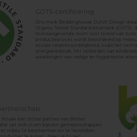
GOTS-certificering
Ons merk Beddinghouse Dutch Design draag
Organic Textile Standard-keurmerk (GOTS), 
toonaangevende norm voor textiel van biolo
productieproces wordt beoordeeld op milieuv
sociale verantwoordelijkheid, zoals het verm
energieverbruik, het verbieden van kinderar
waarborgen van veilige en hygiënische arb
partnerschap
g House een trotse partner van Better
satie zet zich in om katoen gemeenschappen
et milieu te beschermen en te herstellen.
roducten te kopen, draag je bij aan