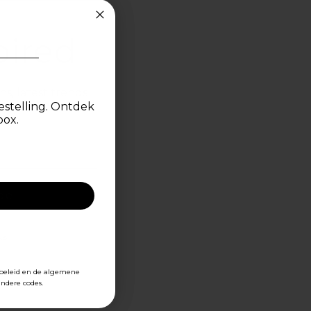
pired
ns, latest trends
your mailbox.
estelling. Ontdek
box.
ijke alternatieven,
. Deze materialen
fort, maar zijn ook
be
t aangevuld met
oen dat het GOTS-
ks
ybeleid en de algemene
ivacy and Cookie Policy.
ndere codes.