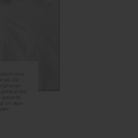
edacht over
ruik. De
inghouse-
m gerecycled
 geverfd,
g uit deze
akt.