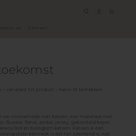
Log
Cart
in
About us
Contact
toekomst
 van plant tot product – hierin te betrekken.
 we voornamelijk met katoen, een materiaal met
jn, fluweel, flanel, perkal, jersey, geborsteld keper,
erecycled en biologisch katoen. Katoen is een
 belangrijkste kenmerk is dat het ademend is, wat