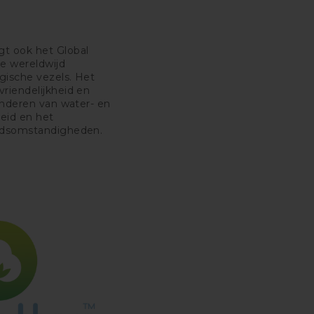
t ook het Global
de wereldwijd
gische vezels. Het
riendelijkheid en
inderen van water- en
beid en het
eidsomstandigheden.