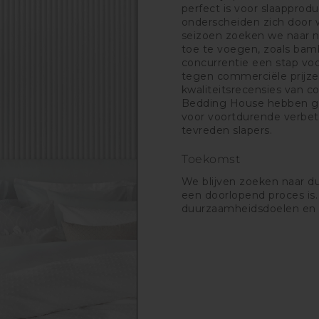
perfect is voor slaapprod
onderscheiden zich door w
seizoen zoeken we naar n
toe te voegen, zoals bamb
concurrentie een stap voo
tegen commerciële prijze
kwaliteitsrecensies van
Bedding House hebben geko
voor voortdurende verbete
tevreden slapers.
Toekomst
We blijven zoeken naar d
een doorlopend proces is.
duurzaamheidsdoelen en str