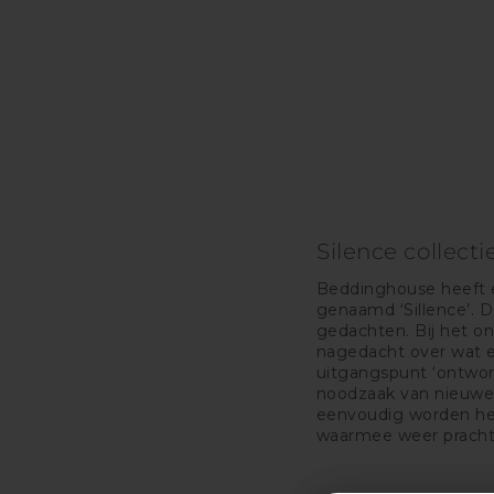
Silence collecti
Beddinghouse heeft e
genaamd ‘Sillence’. D
gedachten. Bij het o
nagedacht over wat e
uitgangspunt ‘ontwor
noodzaak van nieuwe
eenvoudig worden he
waarmee weer pracht