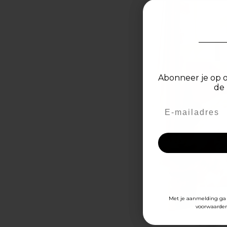
Abonneer je op o
de 
Met je aanmelding ga 
voorwaarden