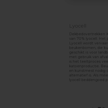
Lyocell
Dekbedovertrekken K
van 70% lyocell. Het 
Lyocell wordt vervaar
beukenbomen, die ku
geschikt is voor la
met gebruik van afva
is het teeltproces vee
katoenproductie. Be
en kunstmest nodig 
alternatief is. Als mili
lyocell beddengoed p