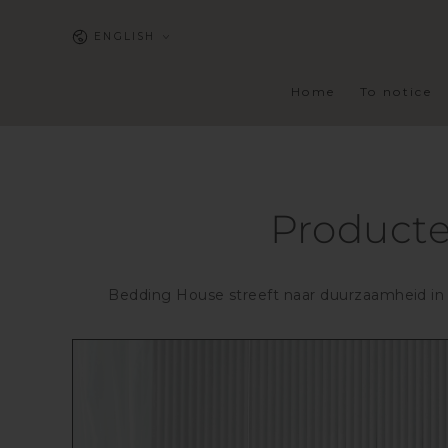
SKIP TO
CONTENT
Language
ENGLISH
Home
To notice
Product
Bedding House streeft naar duurzaamheid in d