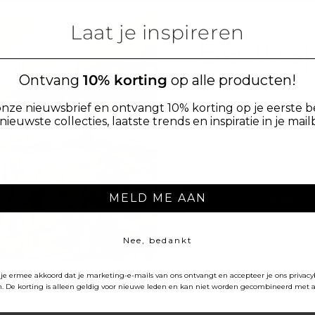
Laat je inspireren
Be ins
Ontvang
10% korting
op alle producten!
Get the latest collectio
and inspiration in 
nze nieuwsbrief en ontvangt 10% korting op je eerste b
nieuwste collecties, laatste trends en inspiratie in je mail
Beddinghouse Care
Onze duurzame lijn biedt meer milieuvriendel
zoals bamboe, lyocell en gerecycled katoen
zorgen niet alleen voor een perfect slaapcom
MELD ME AAN
Subscri
duurzaam. De Beddinghouse Care-lijn word
Organic Basics, gemaakt van biologisch kat
keurmerk draagt.
Nee, bedankt
No, than
je ermee akkoord dat je marketing-e-mails van ons ontvangt en accepteer je ons privac
By signing up, you agree to our Pr
. De korting is alleen geldig voor nieuwe leden en kan niet worden gecombineerd met a