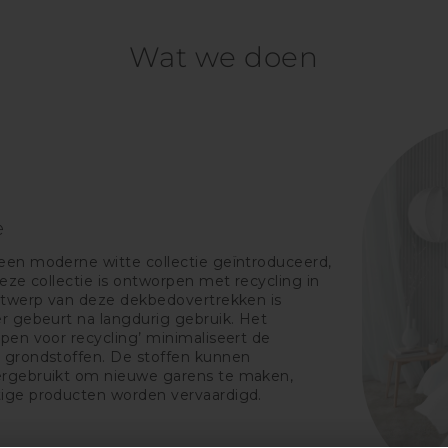
Wat we doen
e
en moderne witte collectie geïntroduceerd,
eze collectie is ontworpen met recycling in
ntwerp van deze dekbedovertrekken is
r gebeurt na langdurig gebruik. Het
pen voor recycling’ minimaliseert de
 grondstoffen. De stoffen kunnen
rgebruikt om nieuwe garens te maken,
ige producten worden vervaardigd.