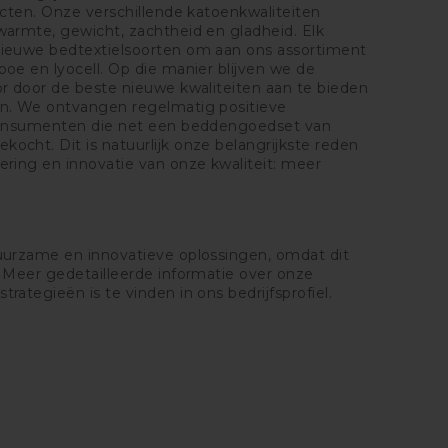
ucten. Onze verschillende katoenkwaliteiten
armte, gewicht, zachtheid en gladheid. Elk
ieuwe bedtextielsoorten om aan ons assortiment
oe en lyocell. Op die manier blijven we de
r door de beste nieuwe kwaliteiten aan te bieden
n. We ontvangen regelmatig positieve
 consumenten die net een beddengoedset van
cht. Dit is natuurlijk onze belangrijkste reden
ring en innovatie van onze kwaliteit: meer
uurzame en innovatieve oplossingen, omdat dit
 Meer gedetailleerde informatie over onze
ategieën is te vinden in ons bedrijfsprofiel.